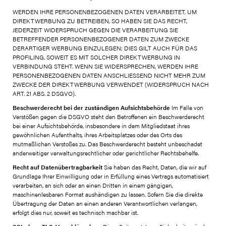
WERDEN IHRE PERSONENBEZOGENEN DATEN VERARBEITET, UM
DIREKTWERBUNG ZU BETREIBEN, SO HABEN SIE DAS RECHT,
JEDERZEIT WIDERSPRUCH GEGEN DIE VERARBEITUNG SIE
BETREFFENDER PERSONENBEZOGENER DATEN ZUM ZWECKE
DERARTIGER WERBUNG EINZULEGEN; DIES GILT AUCH FÜR DAS
PROFILING, SOWEIT ES MIT SOLCHER DIREKTWERBUNG IN
VERBINDUNG STEHT. WENN SIE WIDERSPRECHEN, WERDEN IHRE
PERSONENBEZOGENEN DATEN ANSCHLIESSEND NICHT MEHR ZUM
ZWECKE DER DIREKTWERBUNG VERWENDET (WIDERSPRUCH NACH
ART. 21 ABS. 2 DSGVO).
Beschwerderecht bei der zuständigen Aufsichtsbehörde
Im Falle von
Verstößen gegen die DSGVO steht den Betroffenen ein Beschwerderecht
bei einer Aufsichtsbehörde, insbesondere in dem Mitgliedstaat ihres
gewöhnlichen Aufenthalts, ihres Arbeitsplatzes oder des Orts des
mutmaßlichen Verstoßes zu. Das Beschwerderecht besteht unbeschadet
anderweitiger verwaltungsrechtlicher oder gerichtlicher Rechtsbehelfe.
Recht auf Datenübertragbarkeit
Sie haben das Recht, Daten, die wir auf
Grundlage Ihrer Einwilligung oder in Erfüllung eines Vertrags automatisiert
verarbeiten, an sich oder an einen Dritten in einem gängigen,
maschinenlesbaren Format aushändigen zu lassen. Sofern Sie die direkte
Übertragung der Daten an einen anderen Verantwortlichen verlangen,
erfolgt dies nur, soweit es technisch machbar ist.