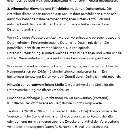
einen Vertrag über Auftragsverarbeitung mit unserem Hoster geschlossen.
3. Allgemeine Hinweise und Pflichtinformationen
Datenschutz
Die
Betreiber dieser Seiten nehmen den Schutz Ihrer persönlichen Daten sehr
ernst. Wir behandeln Ihre personenbezogenen Daten vertraulich und
entsprechend der gesetzlichen Datenschutzvorschriften sowie dieser
Datenschutzerklärung.
Wenn Sie diese Website benutzen, werden verschiedene personenbezogene
Daten erhoben. Personenbezogene Daten sind Daten, mit denen Sie
persönlich identifiziert werden können. Die vorliegende
Datenschutzerklärung erläutert, welche Daten wir erheben und wofür wir sie
nutzen. Sie erläutert auch, wie und zu welchem Zweck das geschieht.
Wir weisen darauf hin, dass die Datenübertragung im Internet (z. B. bei der
Kommunikation per E-Mail) Sicherheitslücken aufweisen kann. Ein
lückenloser Schutz der Daten vor dem Zugriff durch Dritte ist nicht möglich.
Hinweis zur verantwortlichen Stelle
Die verantwortliche Stelle für die
Datenverarbeitung auf dieser Website ist:
Susanne Weichberger (1. Vorsitzende) Volker Schwennen (Vorstand)
Künstlerhäuser Worpswede e.V. Bergstrasse 1 27726 Worpswede
Telefon: 04792 98 78 355 (public united) E-Mail: office@kh-worpswede.de
Verantwortliche Stelle ist die natürliche oder juristische Person, die allein
oder gemeinsam mit anderen über die Zwecke und Mittel der Verarbeitung
von personenbezogenen Daten (z. B. Namen, E-Mail-Adressen o. Ä.)