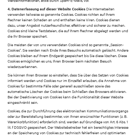
Werbeinformationen, etwa durch Spam-E-Mails, vor.
4. Datenerfassung auf dieser Website
Cookies
Die Internetseiten
verwenden teilweise so genannte Cookies. Cookies richten auf Ihrem
Rechner keinen Schaden an und enthalten keine Viren. Cookies dienen
dazu, unser Angebot nutzerfreundlicher, effektiver und sicherer zu machen.
Cookies sind kleine Textdateien, die auf Ihrem Rechner abgelegt werden und
die Ihr Browser speichert.
Die meisten der von uns verwendeten Cookies sind so genannte „Session-
Cookies“. Sie werden nach Ende Ihres Besuchs automatisch gelöscht. Andere
Cookies bleiben auf Ihrem Endgerät gespeichert bis Sie diese löschen. Diese
Cookies ermöglichen es uns, Ihren Browser beim nächsten Besuch
wiederzuerkennen.
Sie können Ihren Browser so einstellen, dass Sie über das Setzen von Cookies
informiert werden und Cookies nur im Einzelfall erlauben, die Annahme von
Cookies für bestimmte Fälle oder generell ausschließen sowie das
automatische Löschen der Cookies beim Schließen des Browsers aktivieren.
Bei der Deaktivierung von Cookies kann die Funktionalität dieser Website
eingeschränkt sein.
Cookies, die zur Durchführung des elektronischen Kommunikationsvorgangs
oder zur Bereitstellung bestimmter, von Ihnen erwünschter Funktionen (z. B.
Warenkorbfunktion) erforderlich sind, werden auf Grundlage von Art. 6 Abs. 1
lit. f DSGVO gespeichert. Der Websitebetreiber hat ein berechtigtes Interesse
an der Speicherung von Cookies zur technisch fehlerfreien und optimierten