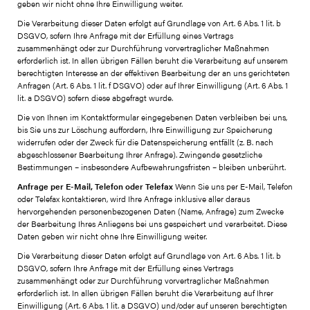
geben wir nicht ohne Ihre Einwilligung weiter.
Die Verarbeitung dieser Daten erfolgt auf Grundlage von Art. 6 Abs. 1 lit. b
DSGVO, sofern Ihre Anfrage mit der Erfüllung eines Vertrags
zusammenhängt oder zur Durchführung vorvertraglicher Maßnahmen
erforderlich ist. In allen übrigen Fällen beruht die Verarbeitung auf unserem
berechtigten Interesse an der effektiven Bearbeitung der an uns gerichteten
Anfragen (Art. 6 Abs. 1 lit. f DSGVO) oder auf Ihrer Einwilligung (Art. 6 Abs. 1
lit. a DSGVO) sofern diese abgefragt wurde.
Die von Ihnen im Kontaktformular eingegebenen Daten verbleiben bei uns,
bis Sie uns zur Löschung auffordern, Ihre Einwilligung zur Speicherung
widerrufen oder der Zweck für die Datenspeicherung entfällt (z. B. nach
abgeschlossener Bearbeitung Ihrer Anfrage). Zwingende gesetzliche
Bestimmungen – insbesondere Aufbewahrungsfristen – bleiben unberührt.
Anfrage per E-Mail, Telefon oder Telefax
Wenn Sie uns per E-Mail, Telefon
oder Telefax kontaktieren, wird Ihre Anfrage inklusive aller daraus
hervorgehenden personenbezogenen Daten (Name, Anfrage) zum Zwecke
der Bearbeitung Ihres Anliegens bei uns gespeichert und verarbeitet. Diese
Daten geben wir nicht ohne Ihre Einwilligung weiter.
Die Verarbeitung dieser Daten erfolgt auf Grundlage von Art. 6 Abs. 1 lit. b
DSGVO, sofern Ihre Anfrage mit der Erfüllung eines Vertrags
zusammenhängt oder zur Durchführung vorvertraglicher Maßnahmen
erforderlich ist. In allen übrigen Fällen beruht die Verarbeitung auf Ihrer
Einwilligung (Art. 6 Abs. 1 lit. a DSGVO) und/oder auf unseren berechtigten