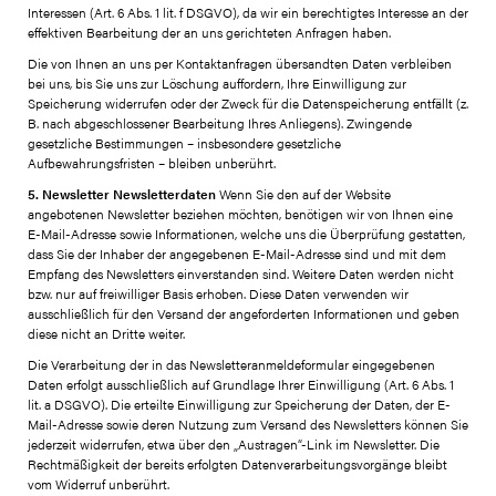
Interessen (Art. 6 Abs. 1 lit. f DSGVO), da wir ein berechtigtes Interesse an der
effektiven Bearbeitung der an uns gerichteten Anfragen haben.
Die von Ihnen an uns per Kontaktanfragen übersandten Daten verbleiben
bei uns, bis Sie uns zur Löschung auffordern, Ihre Einwilligung zur
Speicherung widerrufen oder der Zweck für die Datenspeicherung entfällt (z.
B. nach abgeschlossener Bearbeitung Ihres Anliegens). Zwingende
gesetzliche Bestimmungen – insbesondere gesetzliche
Aufbewahrungsfristen – bleiben unberührt.
5. Newsletter
Newsletterdaten
Wenn Sie den auf der Website
angebotenen Newsletter beziehen möchten, benötigen wir von Ihnen eine
E-Mail-Adresse sowie Informationen, welche uns die Überprüfung gestatten,
dass Sie der Inhaber der angegebenen E-Mail-Adresse sind und mit dem
Empfang des Newsletters einverstanden sind. Weitere Daten werden nicht
bzw. nur auf freiwilliger Basis erhoben. Diese Daten verwenden wir
ausschließlich für den Versand der angeforderten Informationen und geben
diese nicht an Dritte weiter.
Die Verarbeitung der in das Newsletteranmeldeformular eingegebenen
Daten erfolgt ausschließlich auf Grundlage Ihrer Einwilligung (Art. 6 Abs. 1
lit. a DSGVO). Die erteilte Einwilligung zur Speicherung der Daten, der E-
Mail-Adresse sowie deren Nutzung zum Versand des Newsletters können Sie
jederzeit widerrufen, etwa über den „Austragen“-Link im Newsletter. Die
Rechtmäßigkeit der bereits erfolgten Datenverarbeitungsvorgänge bleibt
vom Widerruf unberührt.