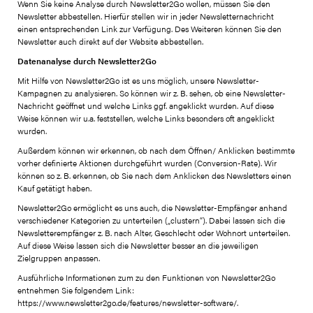
Wenn Sie keine Analyse durch Newsletter2Go wollen, müssen Sie den
Newsletter abbestellen. Hierfür stellen wir in jeder Newsletternachricht
einen entsprechenden Link zur Verfügung. Des Weiteren können Sie den
Newsletter auch direkt auf der Website abbestellen.
Datenanalyse durch Newsletter2Go
Mit Hilfe von Newsletter2Go ist es uns möglich, unsere Newsletter-
Kampagnen zu analysieren. So können wir z. B. sehen, ob eine Newsletter-
Nachricht geöffnet und welche Links ggf. angeklickt wurden. Auf diese
Weise können wir u.a. feststellen, welche Links besonders oft angeklickt
wurden.
Außerdem können wir erkennen, ob nach dem Öffnen/ Anklicken bestimmte
vorher definierte Aktionen durchgeführt wurden (Conversion-Rate). Wir
können so z. B. erkennen, ob Sie nach dem Anklicken des Newsletters einen
Kauf getätigt haben.
Newsletter2Go ermöglicht es uns auch, die Newsletter-Empfänger anhand
verschiedener Kategorien zu unterteilen („clustern“). Dabei lassen sich die
Newsletterempfänger z. B. nach Alter, Geschlecht oder Wohnort unterteilen.
Auf diese Weise lassen sich die Newsletter besser an die jeweiligen
Zielgruppen anpassen.
Ausführliche Informationen zum zu den Funktionen von Newsletter2Go
entnehmen Sie folgendem Link:
https://www.newsletter2go.de/features/newsletter-software/.