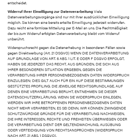
entscheidet.
Widerruf Ihrer Einwilligung zur Datenverarbeitung
Viele
Datenverarbeitungsvorgänge sind nur mit Ihrer ausdrücklichen Einwilligung
möglich. Sie können eine bereits erteilte Einwilligung jederzeit widerrufen.
Dazu reicht eine formlose Mitteilung per E-Mail an uns. Die Rechtmäßigkeit
der bis zum Widerruf erfolgten Datenverarbeitung bleibt vom Widerruf
unberührt.
Widerspruchsrecht gegen die Datenerhebung in besonderen Fällen sowie
gegen Direktwerbung (Art. 21 DSGVO) WENN DIE DATENVERARBEITUNG
AUF GRUNDLAGE VON ART. 6 ABS. 1 LIT. E ODER F DSGVO ERFOLGT,
HABEN SIE JEDERZEIT DAS RECHT, AUS GRÜNDEN, DIE SICH AUS
IHRER BESONDEREN SITUATION ERGEBEN, GEGEN DIE
VERARBEITUNG IHRER PERSONENBEZOGENEN DATEN WIDERSPRUCH
EINZULEGEN; DIES GILT AUCH FÜR EIN AUF DIESE BESTIMMUNGEN
GESTÜTZTES PROFILING. DIE JEWEILIGE RECHTSGRUNDLAGE, AUF
DENEN EINE VERARBEITUNG BERUHT, ENTNEHMEN SIE DIESER
DATENSCHUTZERKLÄRUNG. WENN SIE WIDERSPRUCH EINLEGEN,
WERDEN WIR IHRE BETROFFENEN PERSONENBEZOGENEN DATEN
NICHT MEHR VERARBEITEN, ES SEI DENN, WIR KÖNNEN ZWINGENDE
SCHUTZWÜRDIGE GRÜNDE FÜR DIE VERARBEITUNG NACHWEISEN,
DIE IHRE INTERESSEN, RECHTE UND FREIHEITEN ÜBERWIEGEN ODER
DIE VERARBEITUNG DIENT DER GELTENDMACHUNG, AUSÜBUNG
ODER VERTEIDIGUNG VON RECHTSANSPRÜCHEN (WIDERSPRUCH
NACH ART. 21 ABS. 1 DSGVO).